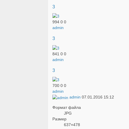
3
994
0
0
admin
3
841
0
0
admin
3
700
0
0
admin
admin
07.01.2016
15:12
Формат файла
JPG
Размер
637×478