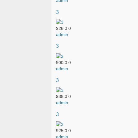
admin
3
928
0
0
admin
3
900
0
0
admin
3
938
0
0
admin
3
925
0
0
admin