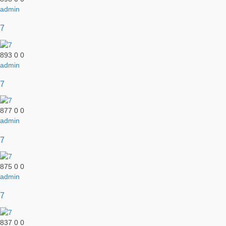
admin
7
893
0
0
admin
7
877
0
0
admin
7
875
0
0
admin
7
837
0
0