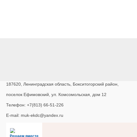
187620, Ленинградская область, Бокситогорский район,
поселок Ефимовский, ул. Комсомольская, дом 12
Телефон: +7(813) 66-51-226
E-mail: muk-ekdc@yandex.ru
Решаем вместе