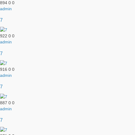
894
0
0
admin
7
922
0
0
admin
7
916
0
0
admin
7
887
0
0
admin
7