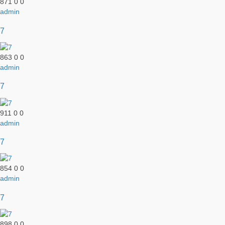
871
0
0
admin
7
863
0
0
admin
7
911
0
0
admin
7
854
0
0
admin
7
898
0
0