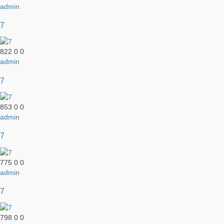
admin
7
822
0
0
admin
7
853
0
0
admin
7
775
0
0
admin
7
798
0
0