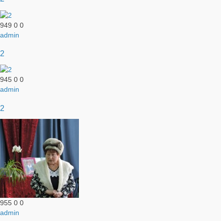
949
0
0
admin
2
945
0
0
admin
2
955
0
0
admin