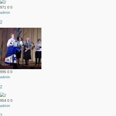
971
0
0
admin
2
995
0
0
admin
2
954
0
0
admin
2