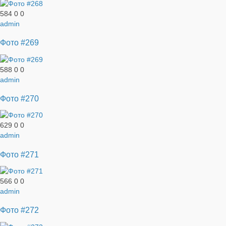
584
0
0
admin
Фото #269
588
0
0
admin
Фото #270
629
0
0
admin
Фото #271
566
0
0
admin
Фото #272