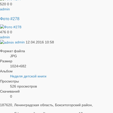
520
0
0
admin
Фото #278
476
0
0
admin
admin
12.04.2016
10:58
Формат файла
JPG
Размер
1024×682
Альбом
Неделя детской книги
Просмотры
526 просмотров
Скачиваний
0
187620, Ленинградская область, Бокситогорский район,