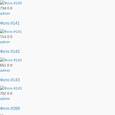
734
0
0
admin
Фото #141
714
0
0
admin
Фото #142
651
0
0
admin
Фото #143
702
0
0
admin
Фото #268