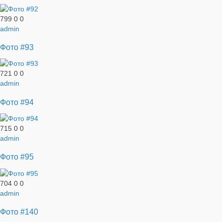
799
0
0
admin
Фото #93
721
0
0
admin
Фото #94
715
0
0
admin
Фото #95
704
0
0
admin
Фото #140