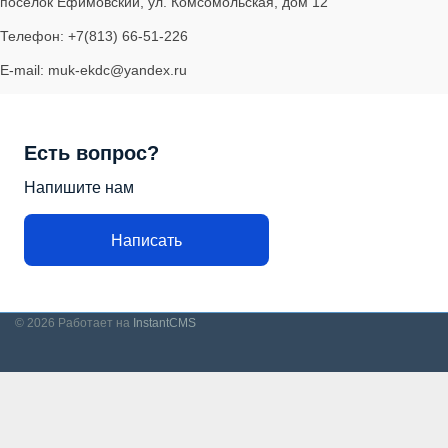
поселок Ефимовский, ул. Комсомольская, дом 12
Телефон: +7(813) 66-51-226
E-mail: muk-ekdc@yandex.ru
Есть вопрос?
Напишите нам
Написать
© 2026
Работает на
InstantCMS