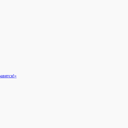
авятся!»