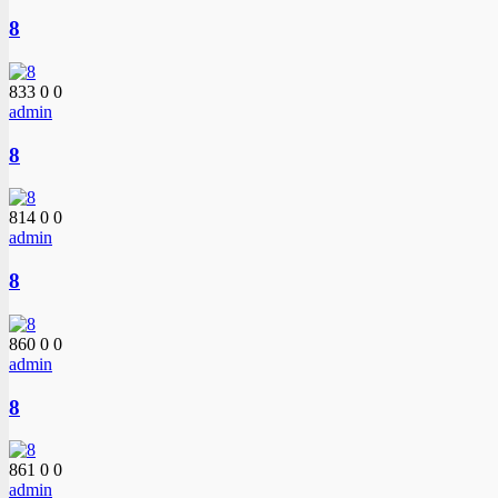
8
833
0
0
admin
8
814
0
0
admin
8
860
0
0
admin
8
861
0
0
admin