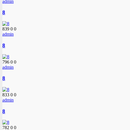
admin
8
839
0
0
admin
8
796
0
0
admin
8
833
0
0
admin
8
782
0
0