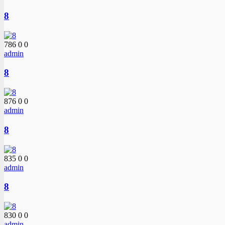
8
786
0
0
admin
8
876
0
0
admin
8
835
0
0
admin
8
830
0
0
admin