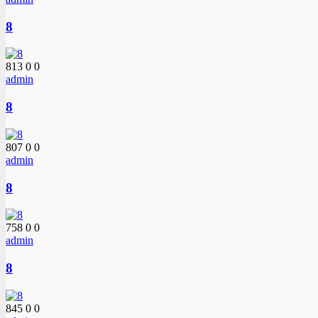
8
813
0
0
admin
8
807
0
0
admin
8
758
0
0
admin
8
845
0
0