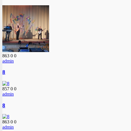
863
0
0
admin
8
857
0
0
admin
8
863
0
0
admin