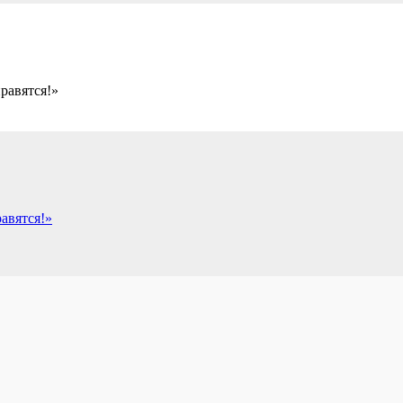
равятся!»
авятся!»