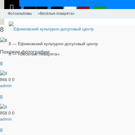
Фотоальбомы
«Весёлые поварята»
8
8 — Ефимовский культурно-досуговый центр
Похожие фотографии
8 — «Весёлые поварята»
8
866
0
0
admin
8
858
0
0
admin
8