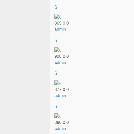
6
869
0
0
admin
6
908
0
0
admin
6
877
0
0
admin
6
860
0
0
admin