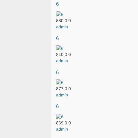
6
880
0
0
admin
6
840
0
0
admin
6
877
0
0
admin
6
869
0
0
admin