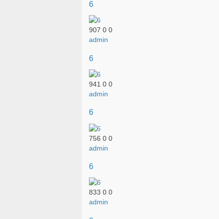
6
907
0
0
admin
6
941
0
0
admin
6
756
0
0
admin
6
833
0
0
admin