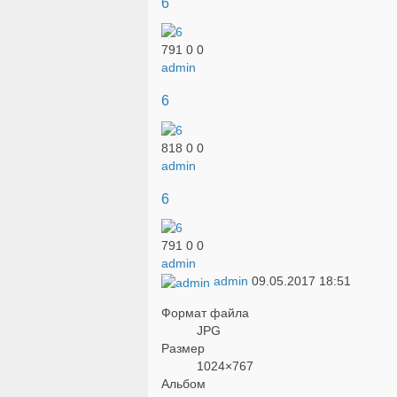
6
791
0
0
admin
6
818
0
0
admin
6
791
0
0
admin
admin
09.05.2017
18:51
Формат файла
JPG
Размер
1024×767
Альбом