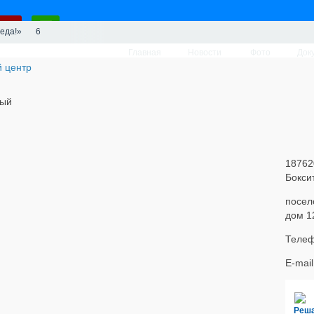
еда!»
6
Главная
Новости
Фото
Док
вый
18762
Бокси
посел
дом 1
Телеф
E-mai
Реш