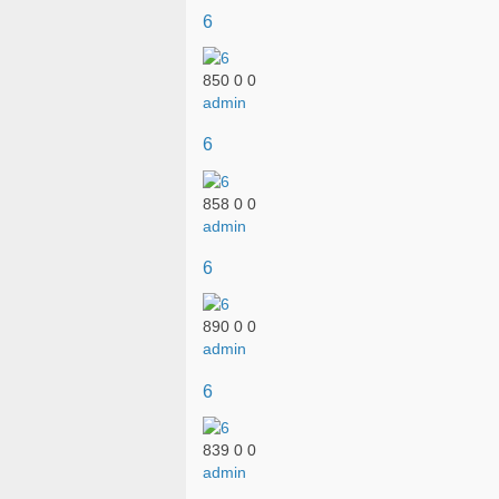
6
850
0
0
admin
6
858
0
0
admin
6
890
0
0
admin
6
839
0
0
admin