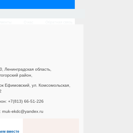
ументы
О нас
Обратная связь
0, Ленинградская область,
тогорский район,
ок Ефимовский, ул. Комсомольская,
2
он: +7(813) 66-51-226
l: muk-ekdc@yandex.ru
аем вместе