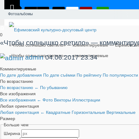
Фотоальбомы
0
«Чтобы солнышко светило» — комментир
«Чтобы солнышко светило» — комментируемые — Ефимовский 
«Чтобы солнышко светило» — комментируемые
admin
04.06.2017
23:34
Комментируемые
По дате добавления
По дате съёмки
По рейтингу
По популярност
По возрастанию
По возрастанию
←
По убыванию
Все изображения
Все изображения
←
Фото
Векторы
Иллюстрации
Любая ориентация
Любая ориентация
←
Квадратные
Горизонтальные
Вертикальные
Размер
Больше чем
Ширина