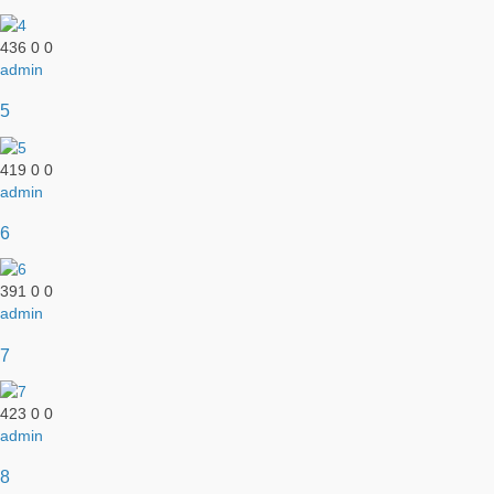
436
0
0
admin
5
419
0
0
admin
6
391
0
0
admin
7
423
0
0
admin
8