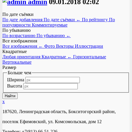
admin
09.01.2018
02:02
По дате съёмки
По дате добавления
По дате съёмки
←
По рейтингу
По
популярности
Комментируемые
По убыванию
По возрастанию
По убыванию
←
Все изображения
Все изображения
←
Фото
Векторы
Иллюстрации
Квадратные
Любая ориентация
Квадратные
←
Горизонтальные
Вертикальные
Размер
Больше чем
Ширина
Высота
x
187620, Ленинградская область, Бокситогорский район,
поселок Ефимовский, ул. Комсомольская, дом 12
Телефон: +7(813) 66-51-226