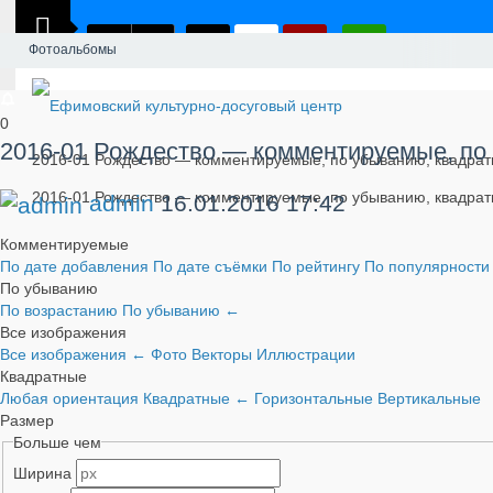
Фотоальбомы
0
2016-01 Рождество — комментируемые, по
2016-01 Рождество — комментируемые, по убыванию, квадрат
2016-01 Рождество — комментируемые, по убыванию, квадра
admin
16.01.2016
17:42
Комментируемые
По дате добавления
По дате съёмки
По рейтингу
По популярност
По убыванию
По возрастанию
По убыванию
←
Все изображения
Все изображения
←
Фото
Векторы
Иллюстрации
Квадратные
Любая ориентация
Квадратные
←
Горизонтальные
Вертикальные
Размер
Больше чем
Ширина