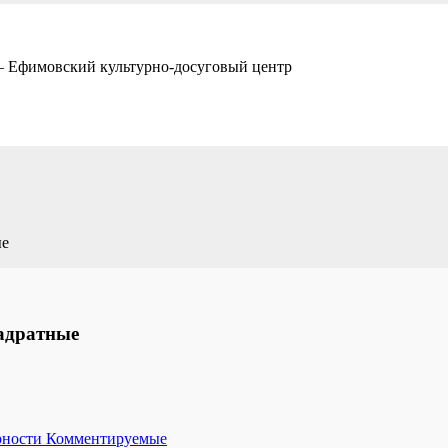
— Ефимовский культурно-досуговый центр
ые
вадратные
рности
Комментируемые