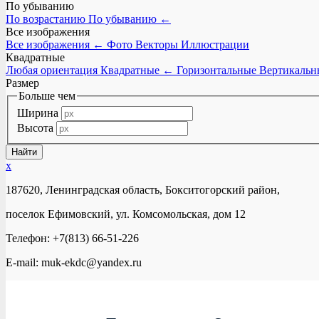
По убыванию
По возрастанию
По убыванию
←
Все изображения
Все изображения
←
Фото
Векторы
Иллюстрации
Квадратные
Любая ориентация
Квадратные
←
Горизонтальные
Вертикальн
Размер
Больше чем
Ширина
Высота
x
187620, Ленинградская область, Бокситогорский район,
поселок Ефимовский, ул. Комсомольская, дом 12
Телефон: +7(813) 66-51-226
E-mail: muk-ekdc@yandex.ru