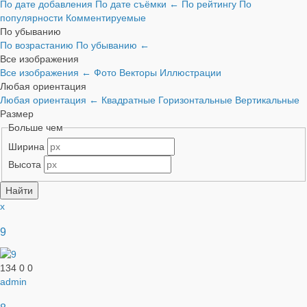
По дате добавления
По дате съёмки
←
По рейтингу
По
популярности
Комментируемые
По убыванию
По возрастанию
По убыванию
←
Все изображения
Все изображения
←
Фото
Векторы
Иллюстрации
Любая ориентация
Любая ориентация
←
Квадратные
Горизонтальные
Вертикальные
Размер
Больше чем
Ширина
Высота
x
9
134
0
0
admin