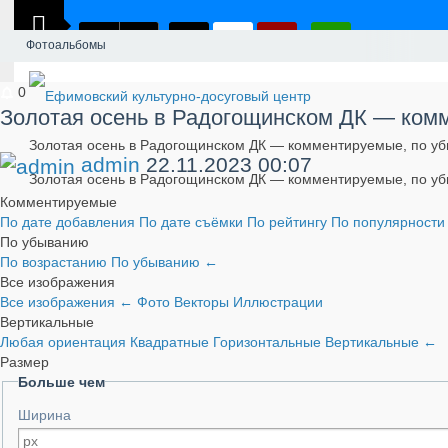
Фотоальбомы
0
​Золотая осень в Радогощинском ДК — ком
​Золотая осень в Радогощинском ДК — комментируемые, по у
admin
22.11.2023
00:07
​Золотая осень в Радогощинском ДК — комментируемые, по у
Комментируемые
По дате добавления
По дате съёмки
По рейтингу
По популярност
По убыванию
По возрастанию
По убыванию
←
Все изображения
Все изображения
←
Фото
Векторы
Иллюстрации
Вертикальные
Любая ориентация
Квадратные
Горизонтальные
Вертикальные
←
Размер
Больше чем
Ширина