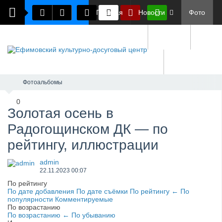
Главная
Новости
Фото
Документы
О нас
Обратная связь
Фотоальбомы
0
​Золотая осень в
Радогощинском ДК — по
рейтингу, иллюстрации
admin
22.11.2023
00:07
По рейтингу
По дате добавления
По дате съёмки
По рейтингу
←
По
популярности
Комментируемые
По возрастанию
По возрастанию
←
По убыванию