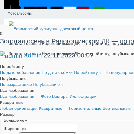
Фотоальбомы
0
​Золотая осень в Радогощинском ДК — по р
​Золотая осень в Радогощинском ДК — по рейтингу, по убыва
​Золотая осень в Радогощинском ДК — по рейтингу, по убыван
admin
22.11.2023
00:07
По рейтингу
По дате добавления
По дате съёмки
По рейтингу
←
По популярно
По убыванию
По возрастанию
По убыванию
←
Все изображения
Все изображения
←
Фото
Векторы
Иллюстрации
Квадратные
Любая ориентация
Квадратные
←
Горизонтальные
Вертикальные
Размер
Больше чем
Ширина