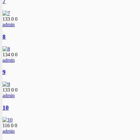
7
133
0
0
admin
8
134
0
0
admin
9
133
0
0
admin
10
116
0
0
admin