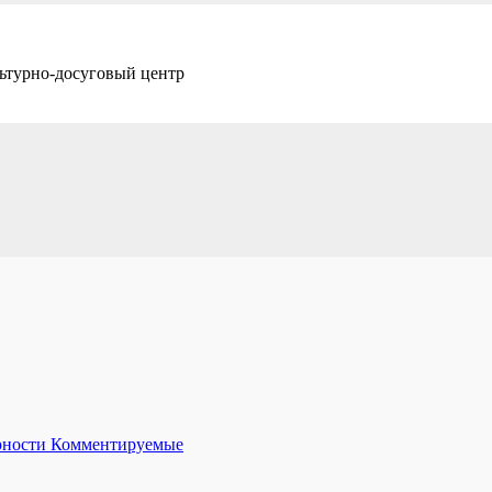
ьтурно-досуговый центр
рности
Комментируемые