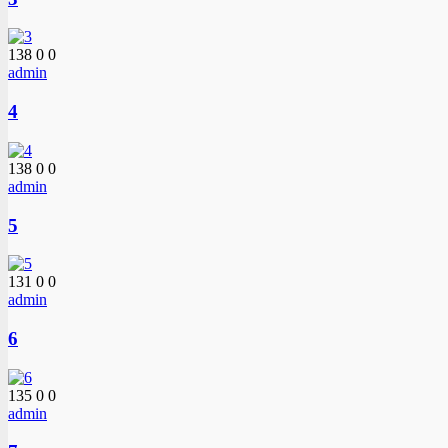
138
0
0
admin
4
138
0
0
admin
5
131
0
0
admin
6
135
0
0
admin