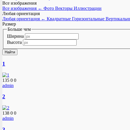
Все изображения
Все изображения
←
Фото
Векторы
Иллюстрации
Любая ориентация
Любая ориентация
←
Квадратные
Горизонтальные
Вертикальн
Размер
Больше чем
Ширина
Высота
1
135
0
0
admin
2
138
0
0
admin
3