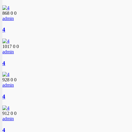
868
0
0
admin
4
1017
0
0
admin
4
928
0
0
admin
4
912
0
0
admin
4