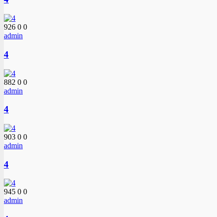
926
0
0
admin
4
882
0
0
admin
4
903
0
0
admin
4
945
0
0
admin