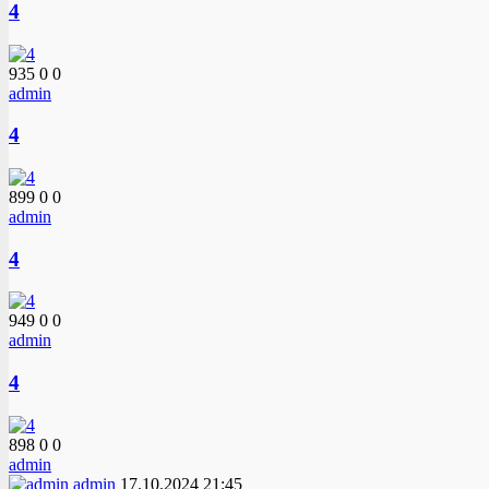
4
935
0
0
admin
4
899
0
0
admin
4
949
0
0
admin
4
898
0
0
admin
admin
17.10.2024
21:45