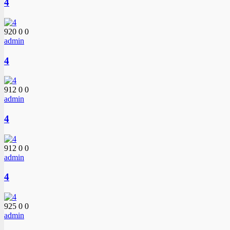
4
920
0
0
admin
4
912
0
0
admin
4
912
0
0
admin
4
925
0
0
admin