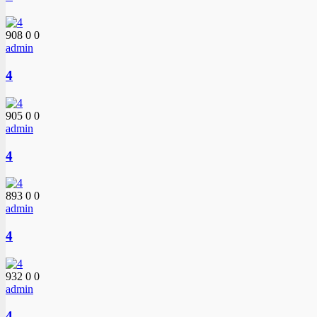
908
0
0
admin
4
905
0
0
admin
4
893
0
0
admin
4
932
0
0
admin
4