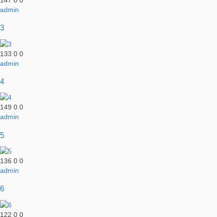
admin
3
133
0
0
admin
4
149
0
0
admin
5
136
0
0
admin
6
122
0
0