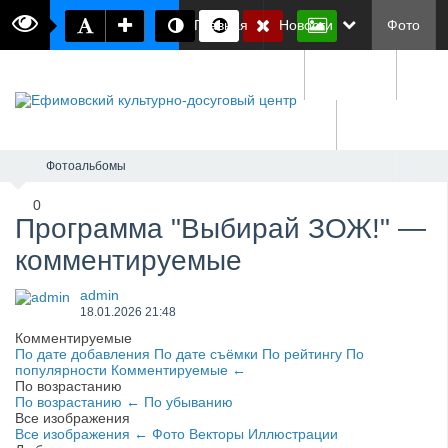
Главная
Новости
Фото
Документы
О нас
Обратная связь
Фотоальбомы
0
Программа "Выбирай ЗОЖ!" —
комментируемые
admin
18.01.2026
21:48
Комментируемые
По дате добавления
По дате съёмки
По рейтингу
По
популярности
Комментируемые
←
По возрастанию
По возрастанию
←
По убыванию
Все изображения
Все изображения
←
Фото
Векторы
Иллюстрации