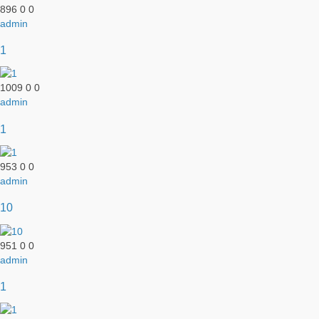
896
0
0
admin
1
1009
0
0
admin
1
953
0
0
admin
10
951
0
0
admin
1