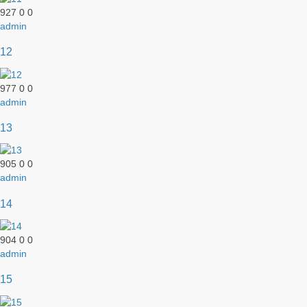
927
0
0
admin
12
977
0
0
admin
13
905
0
0
admin
14
904
0
0
admin
15