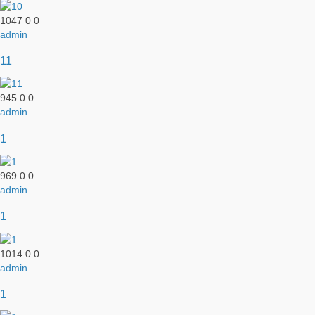
1047
0
0
admin
11
945
0
0
admin
1
969
0
0
admin
1
1014
0
0
admin
1