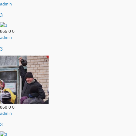
admin
3
865
0
0
admin
3
868
0
0
admin
3