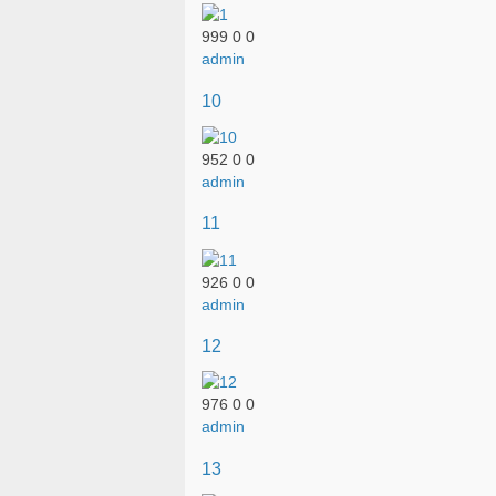
999
0
0
admin
10
952
0
0
admin
11
926
0
0
admin
12
976
0
0
admin
13