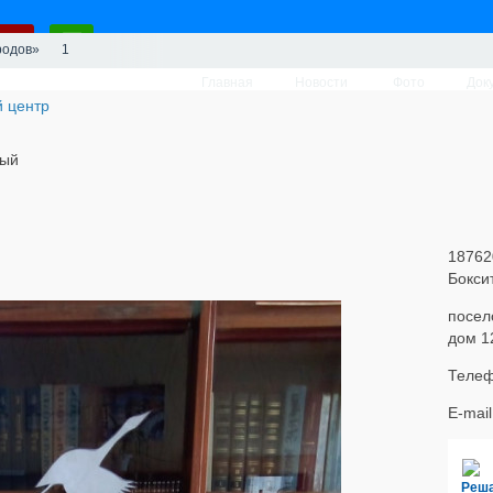
родов»
1
Главная
Новости
Фото
Док
вый
18762
Бокси
посел
дом 1
Телеф
E-mai
Реш