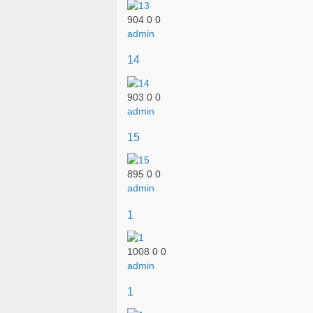
904
0
0
admin
14
903
0
0
admin
15
895
0
0
admin
1
1008
0
0
admin
1