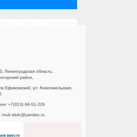
ументы
О нас
Обратная связь
0, Ленинградская область,
тогорский район,
ок Ефимовский, ул. Комсомольская,
2
он: +7(813) 66-51-226
l: muk-ekdc@yandex.ru
аем вместе