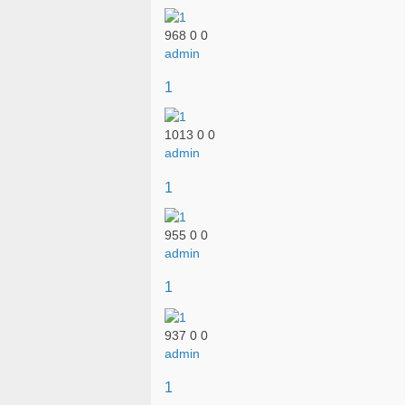
968
0
0
admin
1
1013
0
0
admin
1
955
0
0
admin
1
937
0
0
admin
1