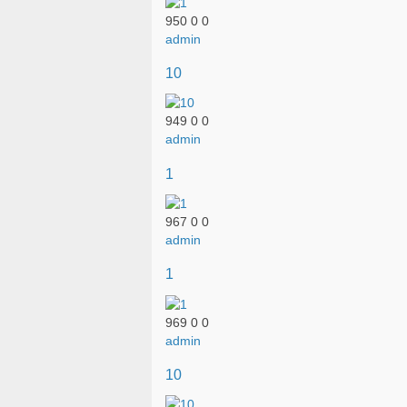
950
0
0
admin
10
949
0
0
admin
1
967
0
0
admin
1
969
0
0
admin
10