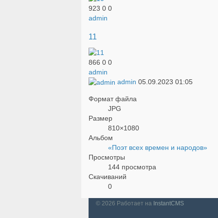
923
0
0
admin
11
866
0
0
admin
admin
05.09.2023
01:05
Формат файла
JPG
Размер
810×1080
Альбом
«Поэт всех времен и народов»
Просмотры
144 просмотра
Скачиваний
0
© 2026
Работает на
InstantCMS