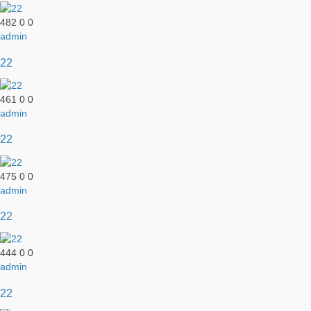
482
0
0
admin
22
461
0
0
admin
22
475
0
0
admin
22
444
0
0
admin
22