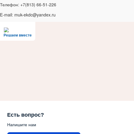
Телефон: +7(813) 66-51-226
E-mail: muk-ekdc@yandex.ru
Решаем вместе
Есть вопрос?
Напишите нам