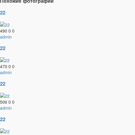
Похожие фотографии
22
490
0
0
admin
22
470
0
0
admin
22
506
0
0
admin
22