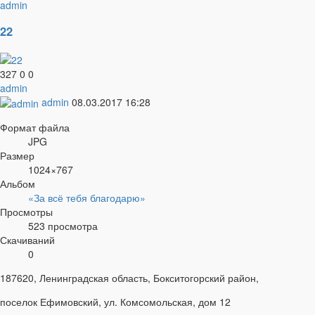
admin
22
327
0
0
admin
admin
08.03.2017
16:28
Формат файла
JPG
Размер
1024×767
Альбом
«За всё тебя благодарю»
Просмотры
523 просмотра
Скачиваний
0
187620, Ленинградская область, Бокситогорский район,
поселок Ефимовский, ул. Комсомольская, дом 12