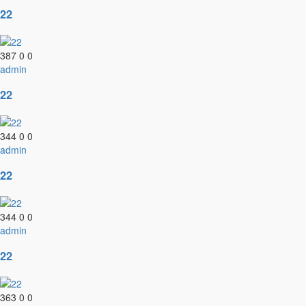
22
387
0
0
admin
22
344
0
0
admin
22
344
0
0
admin
22
363
0
0