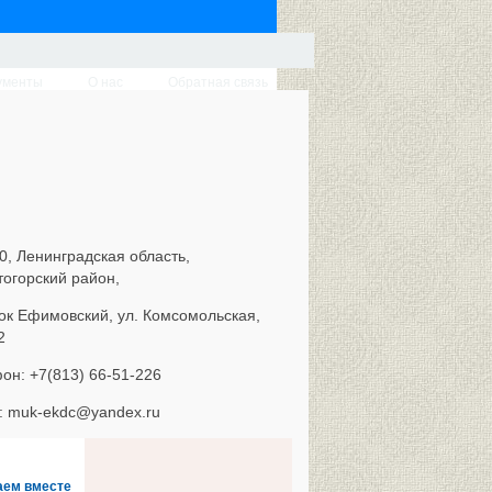
ументы
О нас
Обратная связь
0, Ленинградская область,
тогорский район,
ок Ефимовский, ул. Комсомольская,
2
он: +7(813) 66-51-226
l: muk-ekdc@yandex.ru
аем вместе