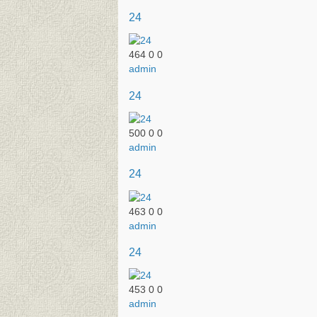
24
464
0
0
admin
24
500
0
0
admin
24
463
0
0
admin
24
453
0
0
admin