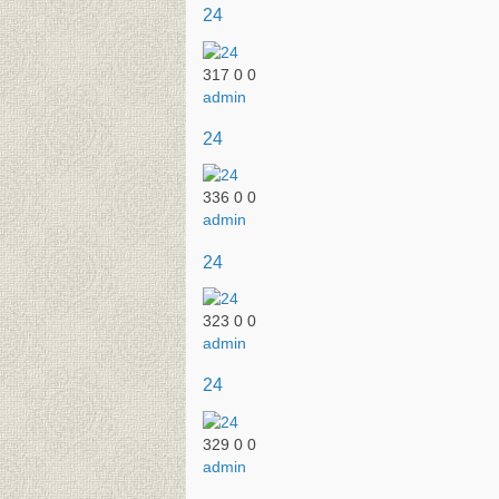
24
317
0
0
admin
24
336
0
0
admin
24
323
0
0
admin
24
329
0
0
admin