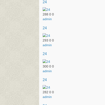
24
288
0
0
admin
24
293
0
0
admin
24
300
0
0
admin
24
282
0
0
admin