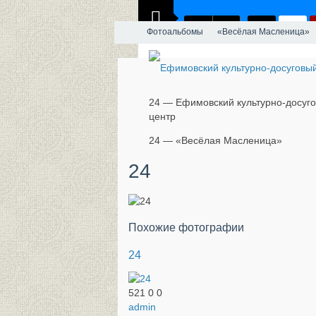
Фотоальбомы
«Весёлая Масленица»
24 — Ефимовский культурно-досуг
центр
24 — «Весёлая Масленица»
24
Похожие фотографии
24
521
0
0
admin