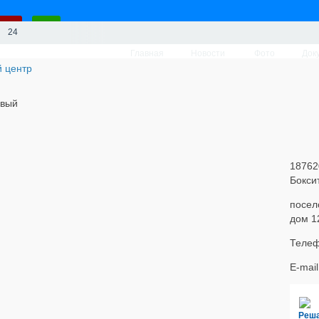
24
Главная
Новости
Фото
Док
овый
18762
Бокси
посел
дом 1
Телеф
E-mai
Реш