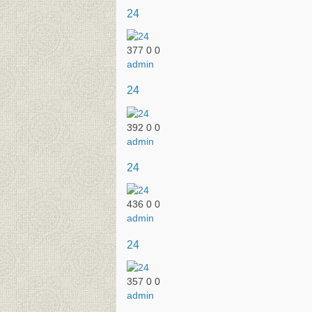
24
377
0
0
admin
24
392
0
0
admin
24
436
0
0
admin
24
357
0
0
admin