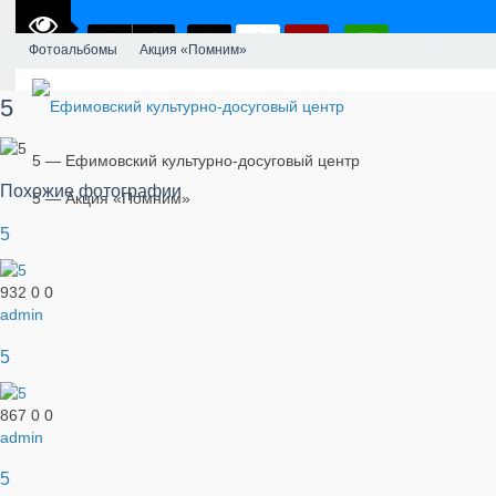
Фотоальбомы
Акция «Помним»
5
5 — Ефимовский культурно-досуговый центр
Похожие фотографии
5 — Акция «Помним»
5
932
0
0
admin
5
867
0
0
admin
5