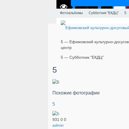
Фотоальбомы
Субботник "ЕКДЦ"
5
5 — Ефимовский культурно-досуго
центр
5 — Субботник "ЕКДЦ"
5
Похожие фотографии
5
931
0
0
admin