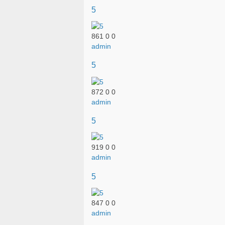
5
861
0
0
admin
5
872
0
0
admin
5
919
0
0
admin
5
847
0
0
admin