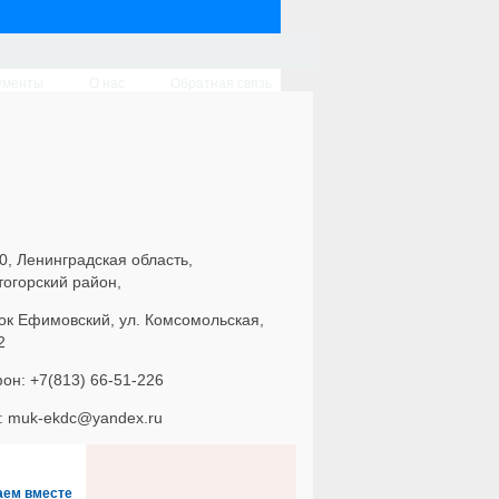
ументы
О нас
Обратная связь
0, Ленинградская область,
тогорский район,
ок Ефимовский, ул. Комсомольская,
2
он: +7(813) 66-51-226
l: muk-ekdc@yandex.ru
аем вместе