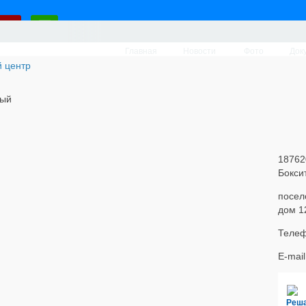
Главная
Новости
Фото
Док
вый
18762
Бокси
посел
дом 1
Телеф
E-mai
Реш