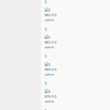
5
961
0
0
admin
5
861
0
0
admin
5
893
0
0
admin
5
876
0
0
admin