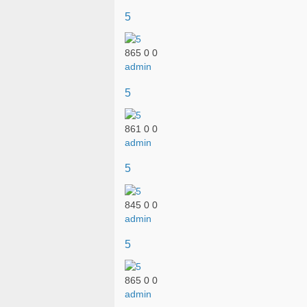
5
865
0
0
admin
5
861
0
0
admin
5
845
0
0
admin
5
865
0
0
admin