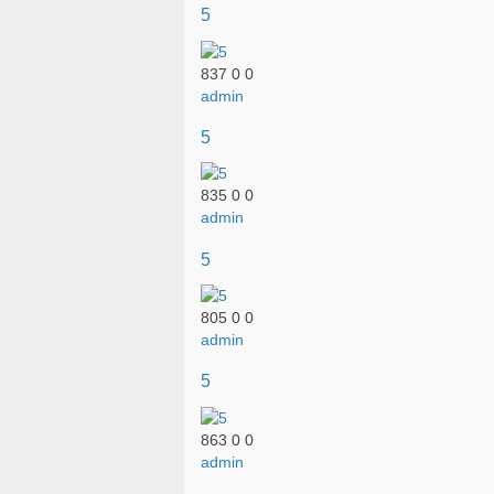
5
837
0
0
admin
5
835
0
0
admin
5
805
0
0
admin
5
863
0
0
admin