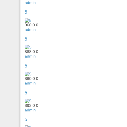
admin
5
960
0
0
admin
5
888
0
0
admin
5
860
0
0
admin
5
893
0
0
admin
5