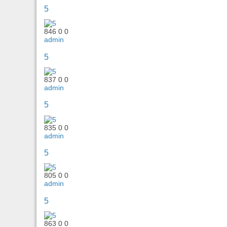
5
846
0
0
admin
5
837
0
0
admin
5
835
0
0
admin
5
805
0
0
admin
5
863
0
0