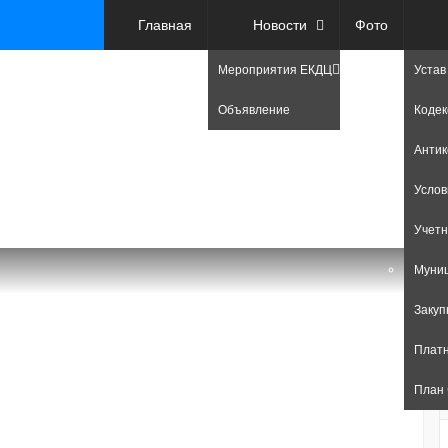
Главная
Новости
Фото
Мероприятия ЕКДЦ
Устав
Объявление
Кодек
Антик
Услов
Учетн
Муни
1
р
Закуп
п
Платн
Т
План
E