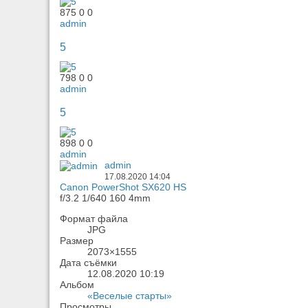
875
0
0
admin
5
798
0
0
admin
5
898
0
0
admin
admin
17.08.2020
14:04
Canon PowerShot SX620 HS
f/3.2
1/640
160
4mm
Формат файла
JPG
Размер
2073×1555
Дата съёмки
12.08.2020
10:19
Альбом
«Веселые старты»
Просмотры