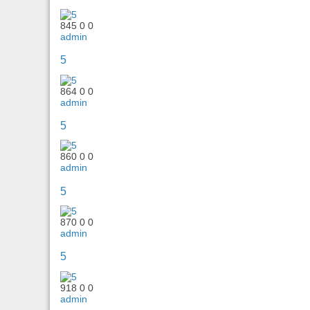
845
0
0
admin
5
864
0
0
admin
5
860
0
0
admin
5
870
0
0
admin
5
918
0
0
admin