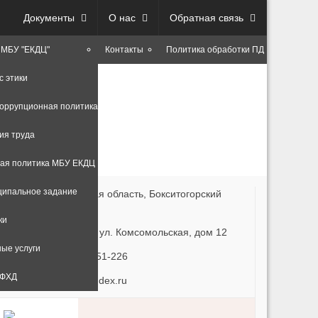
Документы
О нас
Обратная связь
 МБУ "ЕКДЦ"
Контакты
Политика обработки ПД
с этики
оррупционная политика
ия труда
ая политика МБУ ЕКДЦ
ципальное задание
87620, Ленинградская область, Бокситогорский
айон,
ки
оселок Ефимовский, ул. Комсомольская, дом 12
ые услуги
елефон: +7(813) 66-51-226
 ФХД
-mail: muk-ekdc@yandex.ru