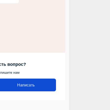
сть вопрос?
пишите нам
Написать