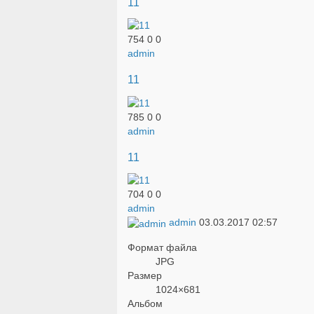
11
754
0
0
admin
11
785
0
0
admin
11
704
0
0
admin
admin
03.03.2017
02:57
Формат файла
JPG
Размер
1024×681
Альбом