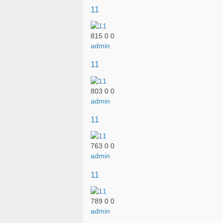
11
815
0
0
admin
11
803
0
0
admin
11
763
0
0
admin
11
789
0
0
admin