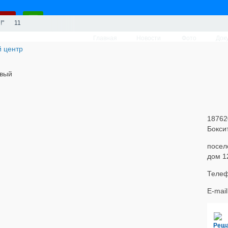
!"
11
Главная
Новости
Фото
Док
овый
18762
Бокси
посел
дом 1
Телеф
E-mai
Реш