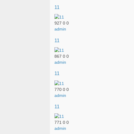
11
927
0
0
admin
11
867
0
0
admin
11
770
0
0
admin
11
771
0
0
admin